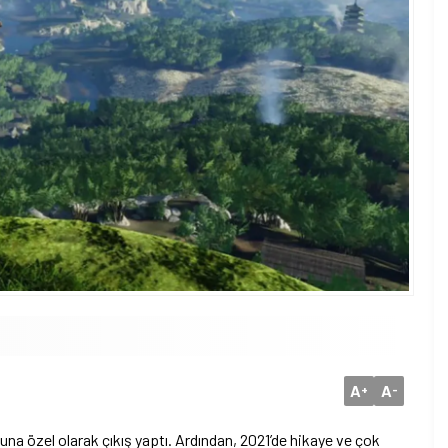
A
A
+
-
a özel olarak çıkış yaptı. Ardından, 2021’de hikaye ve çok