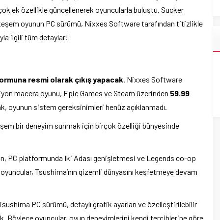
çok ek özellikle güncellenerek oyuncularla buluştu. Sucker
teşem oyunun PC sürümü, Nixxes Software tarafından titizlikle
a ilgili tüm detaylar!
formuna resmi olarak çıkış yapacak
. Nixxes Software
aksiyon macera oyunu, Epic Games ve Steam üzerinden
59.99
ncak, oyunun sistem gereksinimleri henüz açıklanmadı.
em bir deneyim sunmak için birçok özelliği bünyesinde
n, PC platformunda Iki Adası genişletmesi ve Legends co-op
e oyuncular, Tsushima’nın gizemli dünyasını keşfetmeye devam
sushima PC sürümü, detaylı grafik ayarları ve özelleştirilebilir
ak. Böylece oyuncular, oyun deneyimlerini kendi tercihlerine göre