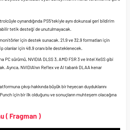
olcüyle oynandığında PS5’tekiyle aynı dokunsal geri bildirim
anabilir tetik desteği de unutulmayacak.
monitörler için destek sunacak. 21.9 ve 32.9 formatları için
 olanlar için 48.9 oranı bile desteklenecek.
a PC sürümü, NVIDIA DLSS 3, AMD FSR 3 ve Intel XeSS gibi
acak. Ayrıca, NVIDIA’nın Reflex ve AI tabanlı DLAA kenar
tformuna çıkışı hakkında büyük bir heyecan duyduklarını
er Punch için bir ilk olduğunu ve sonuçların muhteşem olacağına
u ( Fragman )