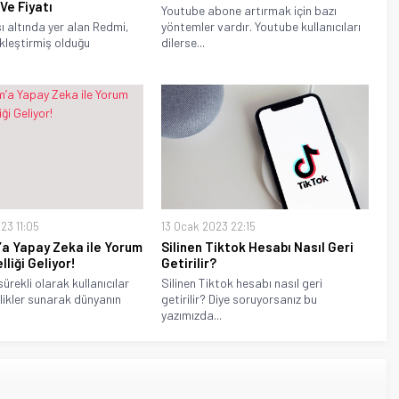
 Ve Fiyatı
Youtube abone artırmak için bazı
ı altında yer alan Redmi,
yöntemler vardır. Youtube kullanıcıları
kleştirmiş olduğu
dilerse...
23 11:05
13 Ocak 2023 22:15
’a Yapay Zeka ile Yorum
Silinen Tiktok Hesabı Nasıl Geri
liği Geliyor!
Getirilir?
ürekli olarak kullanıcılar
Silinen Tiktok hesabı nasıl geri
ellikler sunarak dünyanın
getirilir? Diye soruyorsanız bu
yazımızda...