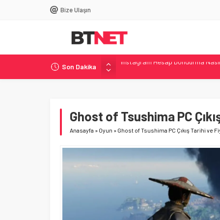
Bize Ulaşın
Son Dakika
DNS Ayarları Nasıl Değiştirilir? –
Windows’ta Uçak Modu Nasıl Açılı
Acer, i7-14650HX’li Shadow Knigh
Philips, 500 Hz Yenileme Hızına S
Ghost of Tsushima PC Çıkış 
Instagram Hesap Dondurma Nasıl 
Anasayfa
»
Oyun
»
Ghost of Tsushima PC Çıkış Tarihi ve Fi