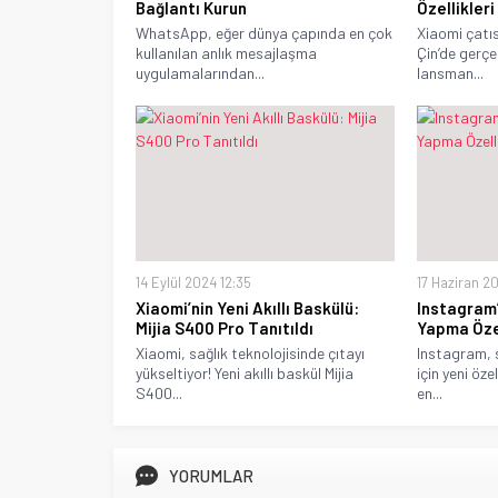
Bağlantı Kurun
Özellikleri
WhatsApp, eğer dünya çapında en çok
Xiaomi çatıs
kullanılan anlık mesajlaşma
Çin’de gerçe
uygulamalarından...
lansman...
14 Eylül 2024 12:35
17 Haziran 20
Xiaomi’nin Yeni Akıllı Baskülü:
Instagram
Mijia S400 Pro Tanıtıldı
Yapma Özel
Xiaomi, sağlık teknolojisinde çıtayı
Instagram, s
yükseltiyor! Yeni akıllı baskül Mijia
için yeni öz
S400...
en...
YORUMLAR