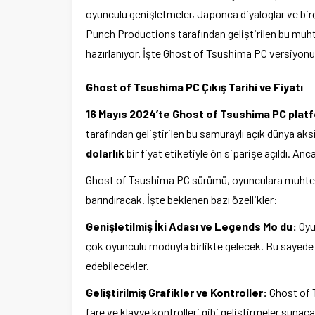
oyunculu genişletmeler, Japonca diyaloglar ve bir
Punch Productions tarafından geliştirilen bu muh
hazırlanıyor. İşte Ghost of Tsushima PC versiyonuyl
Ghost of Tsushima PC Çıkış Tarihi ve Fiyatı
16 Mayıs 2024’te Ghost of Tsushima PC plat
tarafından geliştirilen bu samuraylı açık dünya 
dolarlık
bir fiyat etiketiyle ön siparişe açıldı. A
Ghost of Tsushima PC sürümü, oyunculara muhteş
barındıracak. İşte beklenen bazı özellikler:
Genişletilmiş İki Adası ve Legends Mo du:
Oyu
çok oyunculu moduyla birlikte gelecek. Bu sayed
edebilecekler.
Geliştirilmiş Grafikler ve Kontroller:
Ghost of T
fare ve klavye kontrolleri gibi geliştirmeler sunac