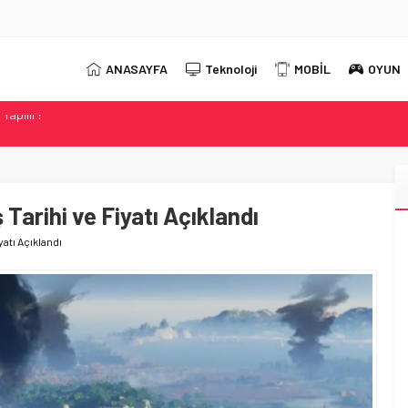
ANASAYFA
Teknoloji
MOBİL
OYUN
 2026 Güncel DNS Listesi
r?
t Neo 16 Oyun Laptopunu Tanıttı
ahip Evnia Oyun Monitörünü Tanıttı
Tarihi ve Fiyatı Açıklandı
Yapılır?
yatı Açıklandı