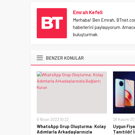
Emrah Kefeli
Merhaba! Ben Emrah, BTnet.com.tr
haberlerini paylaşıyorum. Amacım
buluşturmak.
BENZER KONULAR
6 Nisan 2023 10:22
26 Kasım 20
WhatsApp Grup Oluşturma: Kolay
Uygun Fiya
Adımlarla Arkadaşlarınızla
Tanıtıldı! 