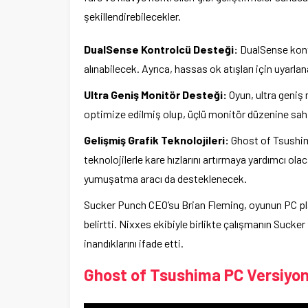
şekillendirebilecekler.
DualSense Kontrolcü Desteği:
DualSense kontr
alınabilecek. Ayrıca, hassas ok atışları için uyarl
Ultra Geniş Monitör Desteği:
Oyun, ultra geniş 
optimize edilmiş olup, üçlü monitör düzenine sahip
Gelişmiş Grafik Teknolojileri:
Ghost of Tsushim
teknolojilerle kare hızlarını artırmaya yardımcı ol
yumuşatma aracı da desteklenecek.
Sucker Punch CEO’su Brian Fleming, oyunun PC pla
belirtti. Nixxes ekibiyle birlikte çalışmanın Suck
inandıklarını ifade etti.
Ghost of Tsushima PC Versiyon