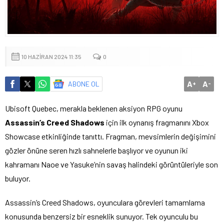
10 HAZIRAN 2024 11:35
0
A
A
ABONE OL
+
-
Ubisoft Quebec, merakla beklenen aksiyon RPG oyunu
Assassin’s Creed Shadows
için ilk oynanış fragmanını Xbox
Showcase etkinliğinde tanıttı. Fragman, mevsimlerin değişimini
gözler önüne seren hızlı sahnelerle başlıyor ve oyunun iki
kahramanı Naoe ve Yasuke’nin savaş halindeki görüntüleriyle son
buluyor.
Assassin’s Creed Shadows, oyunculara görevleri tamamlama
konusunda benzersiz bir esneklik sunuyor. Tek oyunculu bu