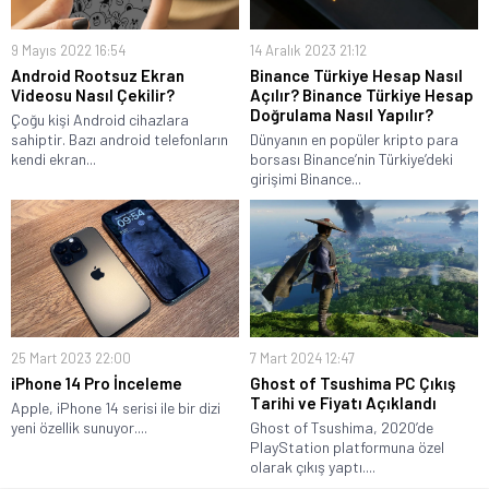
9 Mayıs 2022 16:54
14 Aralık 2023 21:12
Android Rootsuz Ekran
Binance Türkiye Hesap Nasıl
Videosu Nasıl Çekilir?
Açılır? Binance Türkiye Hesap
Doğrulama Nasıl Yapılır?
Çoğu kişi Android cihazlara
sahiptir. Bazı android telefonların
Dünyanın en popüler kripto para
kendi ekran...
borsası Binance’nin Türkiye’deki
girişimi Binance...
25 Mart 2023 22:00
7 Mart 2024 12:47
iPhone 14 Pro İnceleme
Ghost of Tsushima PC Çıkış
Tarihi ve Fiyatı Açıklandı
Apple, iPhone 14 serisi ile bir dizi
yeni özellik sunuyor....
Ghost of Tsushima, 2020’de
PlayStation platformuna özel
olarak çıkış yaptı....