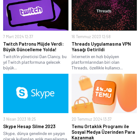
7 Mart 2024 12:37
16 Temmuz 2023 12:58
Twitch Patronu Müjde Verdi:
Threads Uygulamasına VPN
Büyük Güncelleme Yolda!
Yasağı Getirildi
Twitch’in yöneticisi Dan Clancy, bu
İnternetin en hızlı büyüyen
yıl Twitch platformuna gelecek
platformlarından biri olan
büyük...
Threads, özellikle kullanıcı...
3 Nisan 2023 18:25
20 Temmuz 2024 13:37
Skype Hesap Silme 2023
Temu Ortaklık Programı ile
Sosyal Medya Üzerinden Para
Skype, dünya genelinde en yaygın
Kazanmak
olarak kullanılan anlık mesajlaşma