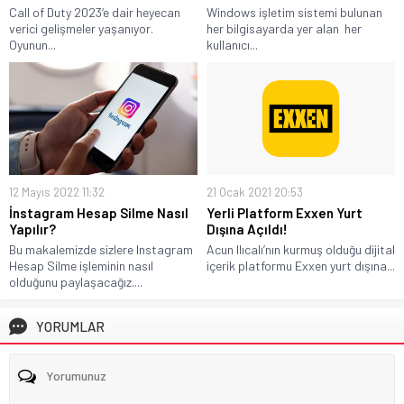
Call of Duty 2023‘e dair heyecan
Windows işletim sistemi bulunan
verici gelişmeler yaşanıyor.
her bilgisayarda yer alan her
Oyunun...
kullanıcı...
12 Mayıs 2022 11:32
21 Ocak 2021 20:53
İnstagram Hesap Silme Nasıl
Yerli Platform Exxen Yurt
Yapılır?
Dışına Açıldı!
Bu makalemizde sizlere Instagram
Acun Ilıcalı’nın kurmuş olduğu dijital
Hesap Silme işleminin nasıl
içerik platformu Exxen yurt dışına...
olduğunu paylaşacağız....
YORUMLAR