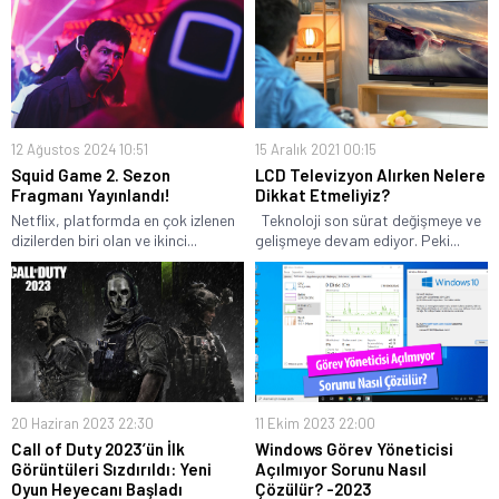
12 Ağustos 2024 10:51
15 Aralık 2021 00:15
Squid Game 2. Sezon
LCD Televizyon Alırken Nelere
Fragmanı Yayınlandı!
Dikkat Etmeliyiz?
Netflix, platformda en çok izlenen
Teknoloji son sürat değişmeye ve
dizilerden biri olan ve ikinci...
gelişmeye devam ediyor. Peki...
20 Haziran 2023 22:30
11 Ekim 2023 22:00
Call of Duty 2023’ün İlk
Windows Görev Yöneticisi
Görüntüleri Sızdırıldı: Yeni
Açılmıyor Sorunu Nasıl
Oyun Heyecanı Başladı
Çözülür? -2023