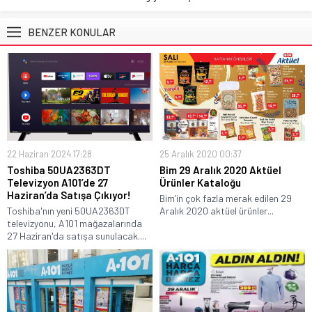
BENZER KONULAR
22 Haziran 2024 17:28
25 Aralık 2020 00:37
Toshiba 50UA2363DT
Bim 29 Aralık 2020 Aktüel
Televizyon A101’de 27
Ürünler Kataloğu
Haziran’da Satışa Çıkıyor!
Bim’in çok fazla merak edilen 29
Toshiba'nın yeni 50UA2363DT
Aralık 2020 aktüel ürünler...
televizyonu, A101 mağazalarında
27 Haziran'da satışa sunulacak....