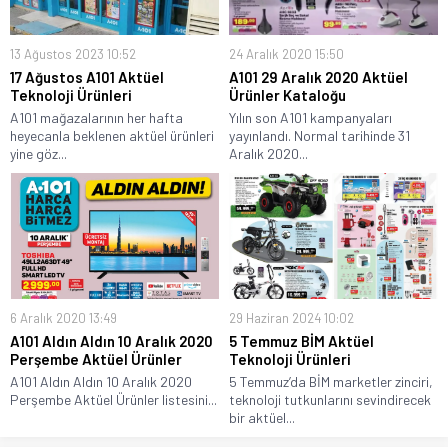
13 Ağustos 2023 10:52
24 Aralık 2020 15:50
17 Ağustos A101 Aktüel
A101 29 Aralık 2020 Aktüel
Teknoloji Ürünleri
Ürünler Kataloğu
A101 mağazalarının her hafta
Yılın son A101 kampanyaları
heyecanla beklenen aktüel ürünleri
yayınlandı. Normal tarihinde 31
yine göz...
Aralık 2020...
6 Aralık 2020 13:49
29 Haziran 2024 10:02
A101 Aldın Aldın 10 Aralık 2020
5 Temmuz BİM Aktüel
Perşembe Aktüel Ürünler
Teknoloji Ürünleri
A101 Aldın Aldın 10 Aralık 2020
5 Temmuz’da BİM marketler zinciri,
Perşembe Aktüel Ürünler listesini...
teknoloji tutkunlarını sevindirecek
bir aktüel...